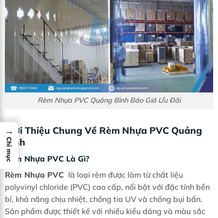
Rèm Nhựa PVC Quảng Bình Báo Giá Ưu Đãi
Giới Thiệu Chung Về Rèm Nhựa PVC Quảng
→
Bình
Chỉ mục
Rèm Nhựa PVC Là Gì?
Rèm Nhựa PVC
là loại rèm được làm từ chất liệu
polyvinyl chloride (PVC) cao cấp, nổi bật với đặc tính bền
bỉ, khả năng chịu nhiệt, chống tia UV và chống bụi bẩn.
Sản phẩm được thiết kế với nhiều kiểu dáng và màu sắc