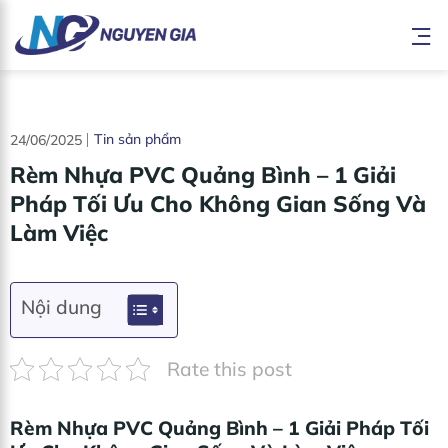
Bỏ
qua
nội
dung
Tin sản phẩm
24/06/2025
Rèm Nhựa PVC Quảng Bình – 1 Giải
Pháp Tối Ưu Cho Không Gian Sống Và
Làm Việc
Nội dung
Rate this post
Rèm Nhựa PVC Quảng Bình – 1 Giải Pháp Tối