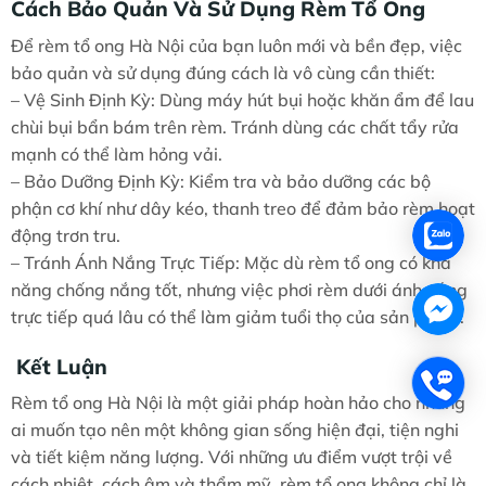
Cách Bảo Quản Và Sử Dụng Rèm Tổ Ong
Để rèm tổ ong Hà Nội của bạn luôn mới và bền đẹp, việc
bảo quản và sử dụng đúng cách là vô cùng cần thiết:
– Vệ Sinh Định Kỳ: Dùng máy hút bụi hoặc khăn ẩm để lau
chùi bụi bẩn bám trên rèm. Tránh dùng các chất tẩy rửa
mạnh có thể làm hỏng vải.
– Bảo Dưỡng Định Kỳ: Kiểm tra và bảo dưỡng các bộ
phận cơ khí như dây kéo, thanh treo để đảm bảo rèm hoạt
động trơn tru.
– Tránh Ánh Nắng Trực Tiếp: Mặc dù rèm tổ ong có khả
năng chống nắng tốt, nhưng việc phơi rèm dưới ánh nắng
trực tiếp quá lâu có thể làm giảm tuổi thọ của sản phẩm.
Kết Luận
Rèm tổ ong Hà Nội là một giải pháp hoàn hảo cho những
ai muốn tạo nên một không gian sống hiện đại, tiện nghi
và tiết kiệm năng lượng. Với những ưu điểm vượt trội về
cách nhiệt, cách âm và thẩm mỹ, rèm tổ ong không chỉ là