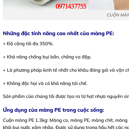
CUỘN MÀNG
Những đặc tính năng cao nhất của màng PE:
+ Độ căng tối đa 350%.
+ Khả năng chống bụi bẩn, chống va đập.
+ Là phương pháp kinh tế nhất cho khâu đóng gói và vận 
+ Không độc hại và có khả năng tái chế.
Sản phẩm của chúng tôi được tạo ra từ hạt nhựa nguyên sin
Ứng dụng của màng PE trong cuộc sống:
Cuộn màng PE 1.3kg: Màng co, màng PE, màng chít, màng 
khỏi bụi nước xâm nhập. Được sử dụng trong hầu hết các ng