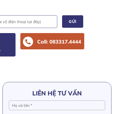
Call: 083317.4444
4
LIÊN HỆ TƯ VẤN