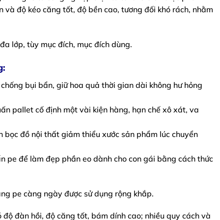
và độ kéo căng tốt, độ bền cao, tương đối khó rách, nhằm
a lớp, tùy mục đích, mục đích dùng.
g:
chống bụi bẩn, giữ hoa quả thời gian dài không hư hỏng
 pallet cố định một vài kiện hàng, hạn chế xô xát, va
bọc đồ nội thất giảm thiểu xước sản phẩm lúc chuyển
n pe để làm đẹp phần eo dành cho con gái bằng cách thức
àng pe càng ngày được sử dụng rộng khắp.
độ đàn hồi, độ căng tốt, bám dính cao; nhiều quy cách và