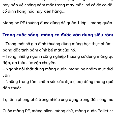
hay bảo vệ chống nấm mốc trong may mặc..nó có độ co dãn 
cố định hàng hóa hay kiện hàng…
Màng pe PE thường được dùng để quấn 1 lớp – màng quấn đ
Trong cuộc sống, màng co được vận dụng siêu rộn
– Trong một số gia đình thường dùng màng bọc thực phẩm; 
bằng đặc tính bám dính bề mặt của nó.
– Trong những ngành công nghiệp thường sử dụng màng quấn
đập, an toàn lúc vận chuyển.
– Ngành nội thất dùng màng quấn, màng pe nhằm mục đích 
vận.
– Những trung tâm chăm sóc sắc đẹp (spa) dùng màng quấ
đắp thuốc.
Tại tính phong phú trong nhiều ứng dụng trong đồi sống m
Cuộn màng PE, màng nilon, màng chít, màng quấn Pallet có 