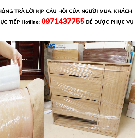
ÔNG TRẢ LỜI KỊP CÂU HỎI CỦA NGƯỜI MUA, KHÁCH
0971437755
C TIẾP Hotline:
ĐỂ DƯỢC PHỤC VỤ