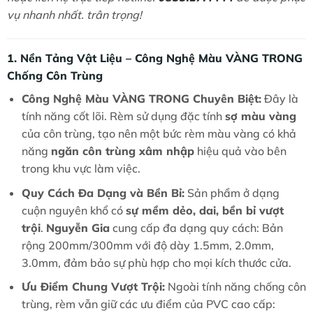
vụ nhanh nhất. trân trọng!
1. Nền Tảng Vật Liệu – Công Nghệ Màu VÀNG TRONG
Chống Côn Trùng
Công Nghệ Màu VÀNG TRONG Chuyên Biệt:
Đây là
tính năng cốt lõi. Rèm sử dụng đặc tính
sợ màu vàng
của côn trùng, tạo nên một bức rèm màu vàng có khả
năng
ngăn côn trùng xâm nhập
hiệu quả vào bên
trong khu vực làm việc.
Quy Cách Đa Dạng và Bền Bỉ:
Sản phẩm ở dạng
cuộn nguyên khổ có
sự mềm dẻo, dai, bền bỉ vượt
trội
.
Nguyễn Gia
cung cấp đa dạng quy cách: Bản
rộng 200mm/300mm với độ dày 1.5mm, 2.0mm,
3.0mm, đảm bảo sự phù hợp cho mọi kích thước cửa.
Ưu Điểm Chung Vượt Trội:
Ngoài tính năng chống côn
trùng, rèm vẫn giữ các ưu điểm của PVC cao cấp: