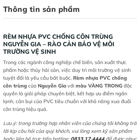
Thông tin sản phẩm
RÈM NHỰA PVC CHỐNG CÔN TRÙNG
NGUYỄN GIA – RÀO CẢN BẢO VỆ MÔI
TRƯỜNG VỆ SINH
Trong các ngành công nghiệp chế biến, sản xuất thực
phẩm hoặc thủy hải sản, việc duy trì môi trường vệ sinh
tuyệt đối là yêu cầu bắt buộc.
Rèm nhựa PVC chống
côn trùng
của
Nguyễn Gia
với
màu VÀNG TRONG
độc
quyền là giải pháp chuyên biệt, kết hợp ưu điểm ngăn
lạnh, cản bụi của PVC tiêu chuẩn với khả năng xua đuổi
côn trùng hiệu quả.
Lưu ý: trong trường hợp nhân viên của chúng tôi không trả
lời kịp câu hỏi của quý khách, vui lòng xem kỹ sản phẩm
hoặc liên hệ trực tiếp hotline:
0833.17.4444
để được phục