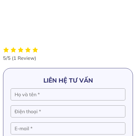
#mangpvc #remkeosun #vachdoiluu #remnhuapvc
#vachnhuapvc #mangnhuapvc #remnguyengia
#tamnhuapvcdeo #cuonremnhuapvc #remnhuatrongsuot
#mannhuanganlanh #remcuonnhuatrong
#remnhuanguyengia #remnhuapvckeoxep
#remnhuapvctrongsuot #nguyengia #adazo
5/5
(1 Review)
LIÊN HỆ TƯ VẤN