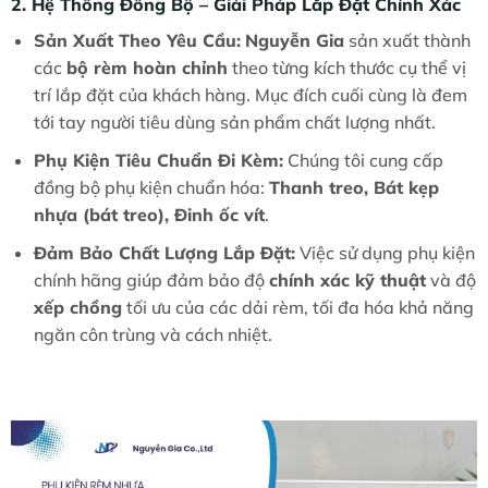
2. Hệ Thống Đồng Bộ – Giải Pháp Lắp Đặt Chính Xác
Sản Xuất Theo Yêu Cầu:
Nguyễn Gia
sản xuất thành
các
bộ rèm hoàn chỉnh
theo từng kích thước cụ thể vị
trí lắp đặt của khách hàng. Mục đích cuối cùng là đem
tới tay người tiêu dùng sản phẩm chất lượng nhất.
Phụ Kiện Tiêu Chuẩn Đi Kèm:
Chúng tôi cung cấp
đồng bộ phụ kiện chuẩn hóa:
Thanh treo, Bát kẹp
nhựa (bát treo), Đinh ốc vít
.
Đảm Bảo Chất Lượng Lắp Đặt:
Việc sử dụng phụ kiện
chính hãng giúp đảm bảo độ
chính xác kỹ thuật
và độ
xếp chồng
tối ưu của các dải rèm, tối đa hóa khả năng
ngăn côn trùng và cách nhiệt.