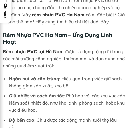
không gian sạch sẽ. Tại Hà Nam, rèm nhựa PVC đã trở
Chỉ mục
thành lựa chọn hàng đầu cho nhiều doanh nghiệp và hộ
gia đình. Vậy
rèm nhựa PVC Hà Nam
có gì đặc biệt? Giá
thành thế nào? Hãy cùng tìm hiểu chi tiết dưới đây.
Rèm Nhựa PVC Hà Nam – Ứng Dụng Linh
Hoạt
Rèm nhựa PVC tại Hà Nam
được sử dụng rộng rãi trong
các môi trường công nghiệp, thương mại và dân dụng nhờ
những ưu điểm vượt trội:
Ngăn bụi và côn trùng
: Hiệu quả trong việc giữ sạch
không gian sản xuất, kho bãi.
Giữ nhiệt và cách âm tốt
: Phù hợp với các khu vực cần
kiểm soát nhiệt độ, như kho lạnh, phòng sạch, hoặc khu
vực điều hòa.
Độ bền cao
: Chịu được tác động mạnh, tuổi thọ lâu
dài.