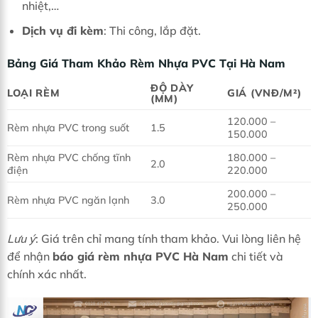
nhiệt,…
Dịch vụ đi kèm
: Thi công, lắp đặt.
Bảng Giá Tham Khảo Rèm Nhựa PVC Tại Hà Nam
ĐỘ DÀY
LOẠI RÈM
GIÁ (VNĐ/M²)
(MM)
120.000 –
Rèm nhựa PVC trong suốt
1.5
150.000
Rèm nhựa PVC chống tĩnh
180.000 –
2.0
điện
220.000
200.000 –
Rèm nhựa PVC ngăn lạnh
3.0
250.000
Lưu ý
: Giá trên chỉ mang tính tham khảo. Vui lòng liên hệ
để nhận
báo giá rèm nhựa PVC Hà Nam
chi tiết và
chính xác nhất.