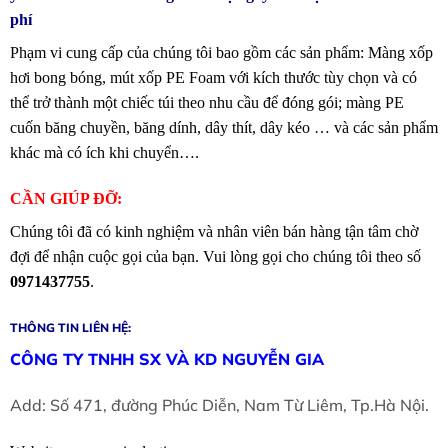
phí
Phạm vi cung cấp của chúng tôi bao gồm các sản phẩm: Màng xốp
hơi bong bóng, mút xốp PE Foam với kích thước tùy chọn và có
thể trở thành một chiếc túi theo nhu cầu để đóng gói; màng PE
cuốn băng chuyền, băng dính, dây thít, dây kéo … và các sản phẩm
khác mà có ích khi chuyển….
CẦN GIÚP ĐỠ:
Chúng tôi đã có kinh nghiệm và nhân viên bán hàng tận tâm chờ
đợi để nhận cuộc gọi của bạn. Vui lòng gọi cho chúng tôi theo số
0971437755
.
THÔNG TIN LIÊN HỆ:
CÔNG TY TNHH SX VÀ KD NGUYỄN GIA
Add: Số 471, đường Phúc Diễn, Nam Từ Liêm, Tp.Hà Nội.