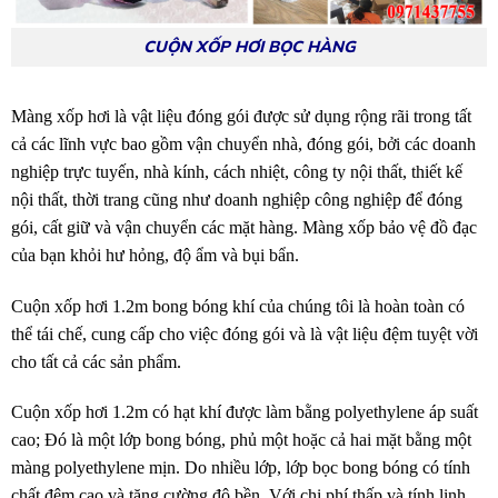
CUỘN XỐP HƠI BỌC HÀNG
Màng xốp hơi là vật liệu đóng gói được sử dụng rộng rãi trong tất
cả các lĩnh vực bao gồm vận chuyển nhà, đóng gói, bởi các doanh
nghiệp trực tuyến, nhà kính, cách nhiệt, công ty nội thất, thiết kế
nội thất, thời trang cũng như doanh nghiệp công nghiệp để đóng
gói, cất giữ và vận chuyển các mặt hàng. Màng xốp bảo vệ đồ đạc
của bạn khỏi hư hỏng, độ ẩm và bụi bẩn.
Cuộn xốp hơi 1.2m bong bóng khí của chúng tôi là hoàn toàn có
thể tái chế, cung cấp cho việc đóng gói và là vật liệu đệm tuyệt vời
cho tất cả các sản phẩm.
Cuộn xốp hơi 1.2m có hạt khí được làm bằng polyethylene áp suất
cao; Đó là một lớp bong bóng, phủ một hoặc cả hai mặt bằng một
màng polyethylene mịn. Do nhiều lớp, lớp bọc bong bóng có tính
chất đệm cao và tăng cường độ bền. Với chi phí thấp và tính linh