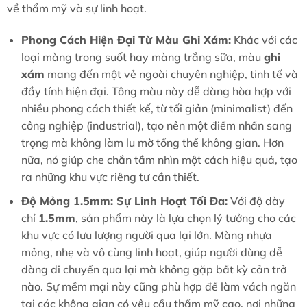
về thẩm mỹ và sự linh hoạt.
Phong Cách Hiện Đại Từ Màu Ghi Xám:
Khác với các
loại màng trong suốt hay màng trắng sữa, màu
ghi
xám
mang đến một vẻ ngoài chuyên nghiệp, tinh tế và
đầy tính hiện đại. Tông màu này dễ dàng hòa hợp với
nhiều phong cách thiết kế, từ tối giản (minimalist) đến
công nghiệp (industrial), tạo nên một điểm nhấn sang
trọng mà không làm lu mờ tổng thể không gian. Hơn
nữa, nó giúp che chắn tầm nhìn một cách hiệu quả, tạo
ra những khu vực riêng tư cần thiết.
Độ Mỏng 1.5mm: Sự Linh Hoạt Tối Đa:
Với độ dày
chỉ
1.5mm
, sản phẩm này là lựa chọn lý tưởng cho các
khu vực có lưu lượng người qua lại lớn. Màng nhựa
mỏng, nhẹ và vô cùng linh hoạt, giúp người dùng dễ
dàng di chuyển qua lại mà không gặp bất kỳ cản trở
nào. Sự mềm mại này cũng phù hợp để làm vách ngăn
tại các không gian có yêu cầu thẩm mỹ cao, nơi những