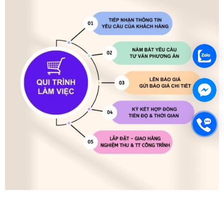
#mangpvc #remkeosun #vachdoiluu #remnhuapvc
#vachnhuapvc #mangnhuapvc #remnguyengia
#tamnhuapvcdeo #cuonremnhuapvc #remnhuatrongsuot