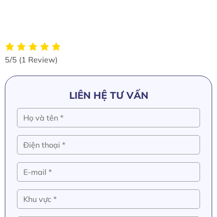
#mannhuanganlanh #remcuonnhuatrong
#remnhuanguyengia #remnhuapvckeoxep
#remnhuapvctrongsuot #nguyengia #adazo
5/5
(1 Review)
LIÊN HỆ TƯ VẤN