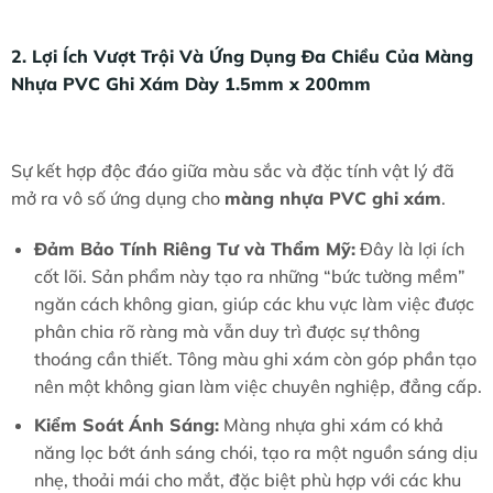
2. Lợi Ích Vượt Trội Và Ứng Dụng Đa Chiều Của Màng
Nhựa PVC Ghi Xám Dày 1.5mm x 200mm
Sự kết hợp độc đáo giữa màu sắc và đặc tính vật lý đã
mở ra vô số ứng dụng cho
màng nhựa PVC ghi xám
.
Đảm Bảo Tính Riêng Tư và Thẩm Mỹ:
Đây là lợi ích
cốt lõi. Sản phẩm này tạo ra những “bức tường mềm”
ngăn cách không gian, giúp các khu vực làm việc được
phân chia rõ ràng mà vẫn duy trì được sự thông
thoáng cần thiết. Tông màu ghi xám còn góp phần tạo
nên một không gian làm việc chuyên nghiệp, đẳng cấp.
Kiểm Soát Ánh Sáng:
Màng nhựa ghi xám có khả
năng lọc bớt ánh sáng chói, tạo ra một nguồn sáng dịu
nhẹ, thoải mái cho mắt, đặc biệt phù hợp với các khu