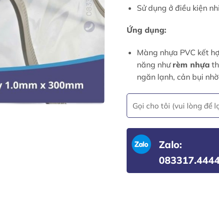
Sử dụng ở điều kiện nh
Ứng dụng:
Màng nhựa PVC kết hợp
năng như
rèm nhựa
th
ngăn lạnh, cản bụi nhờ
Zalo:
083317.444