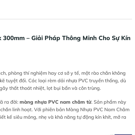
300mm – Giải Pháp Thông Minh Cho Sự Kín
ạch, phòng thí nghiệm hay cơ sở y tế, một rào chắn không
ẽ tuyệt đối. Các loại rèm dải nhựa PVC truyền thống, dù
ây thất thoát nhiệt, lọt bụi bẩn và côn trùng.
ã ra đời:
màng nhựa PVC nam châm từ
. Sản phẩm này
ào chắn linh hoạt. Với phiên bản Màng Nhựa PVC Nam Châm
t kế siêu mỏng, nhẹ và khả năng tự động kín khít, mở ra
.