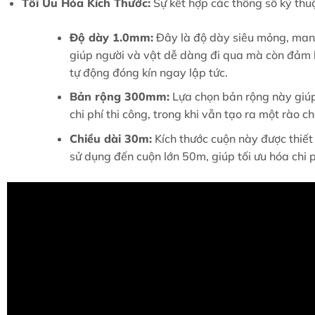
Tối Ưu Hóa Kích Thước:
Sự kết hợp các thông số kỹ thu
Độ dày 1.0mm:
Đây là độ dày siêu mỏng, mang 
giúp người và vật dễ dàng đi qua mà còn đảm 
tự động đóng kín ngay lập tức.
Bản rộng 300mm:
Lựa chọn bản rộng này giúp 
chi phí thi công, trong khi vẫn tạo ra một rào c
Chiều dài 30m:
Kích thước cuộn này được thiết 
sử dụng đến cuộn lớn 50m, giúp tối ưu hóa chi p