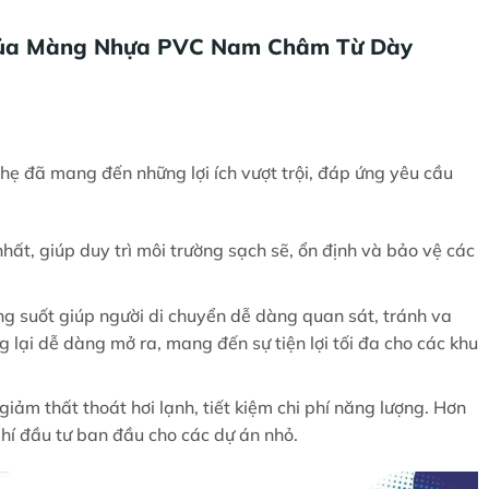
g Của Màng Nhựa PVC Nam Châm Từ Dày
ẹ đã mang đến những lợi ích vượt trội, đáp ứng yêu cầu
nhất, giúp duy trì môi trường sạch sẽ, ổn định và bảo vệ các
 suốt giúp người di chuyển dễ dàng quan sát, tránh va
ại dễ dàng mở ra, mang đến sự tiện lợi tối đa cho các khu
ảm thất thoát hơi lạnh, tiết kiệm chi phí năng lượng. Hơn
phí đầu tư ban đầu cho các dự án nhỏ.